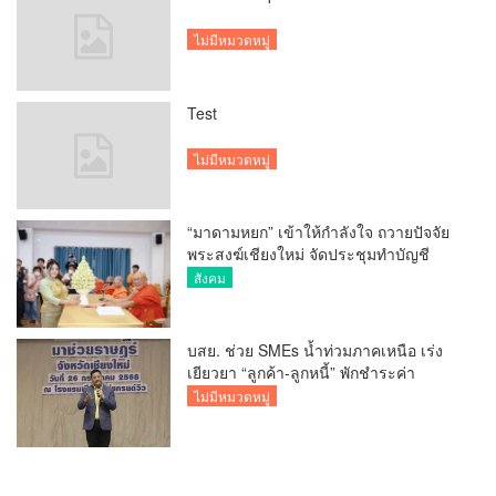
ไม่มีหมวดหมู่
Test
ไม่มีหมวดหมู่
“มาดามหยก” เข้าให้กำลังใจ ถวายปัจจัย
พระสงฆ์เชียงใหม่ จัดประชุมทำบัญชี
รายรับรายจ่ายของวัด กว่า 300 รูป ที่วัด
สังคม
สวนดอก
บสย. ช่วย SMEs น้ำท่วมภาคเหนือ เร่ง
เยียวยา “ลูกค้า-ลูกหนี้” พักชำระค่า
ธรรมเนียม-ค่างวด
ไม่มีหมวดหมู่