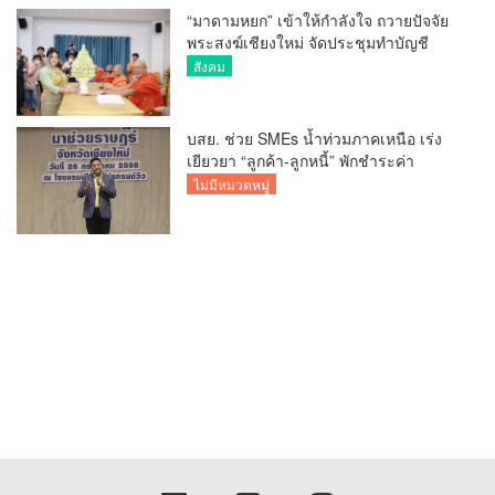
“มาดามหยก” เข้าให้กำลังใจ ถวายปัจจัย
พระสงฆ์เชียงใหม่ จัดประชุมทำบัญชี
รายรับรายจ่ายของวัด กว่า 300 รูป ที่วัด
สังคม
สวนดอก
บสย. ช่วย SMEs น้ำท่วมภาคเหนือ เร่ง
เยียวยา “ลูกค้า-ลูกหนี้” พักชำระค่า
ธรรมเนียม-ค่างวด
ไม่มีหมวดหมู่