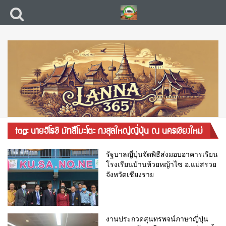
tag: นายฮิโรชิ มัทสึโมะโตะ กงสุลใหญ่ญี่ปุ่น ณ นครเชียงใหม่
รัฐบาลญี่ปุ่นจัดพิธีส่งมอบอาคารเรียน
โรงเรียนบ้านห้วยหญ้าไซ อ.แม่สรวย
จังหวัดเชียงราย
งานประกวดสุนทรพจน์ภาษาญี่ปุ่น