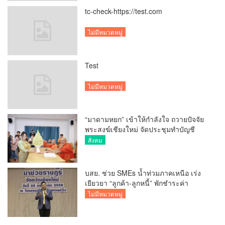
tc-check-https://test.com
ไม่มีหมวดหมู่
Test
ไม่มีหมวดหมู่
“มาดามหยก” เข้าให้กำลังใจ ถวายปัจจัย
พระสงฆ์เชียงใหม่ จัดประชุมทำบัญชี
รายรับรายจ่ายของวัด กว่า 300 รูป ที่วัด
สังคม
สวนดอก
บสย. ช่วย SMEs น้ำท่วมภาคเหนือ เร่ง
เยียวยา “ลูกค้า-ลูกหนี้” พักชำระค่า
ธรรมเนียม-ค่างวด
ไม่มีหมวดหมู่