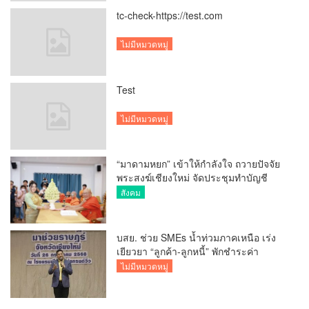
tc-check-https://test.com
ไม่มีหมวดหมู่
Test
ไม่มีหมวดหมู่
“มาดามหยก” เข้าให้กำลังใจ ถวายปัจจัย
พระสงฆ์เชียงใหม่ จัดประชุมทำบัญชี
รายรับรายจ่ายของวัด กว่า 300 รูป ที่วัด
สังคม
สวนดอก
บสย. ช่วย SMEs น้ำท่วมภาคเหนือ เร่ง
เยียวยา “ลูกค้า-ลูกหนี้” พักชำระค่า
ธรรมเนียม-ค่างวด
ไม่มีหมวดหมู่