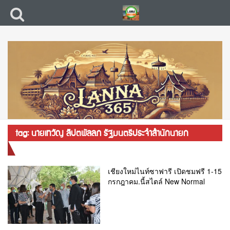
tag: นายเทวัญ ลิปตพัลลภ รัฐมนตรีประจำสำนักนายก
รัฐมนตรี ล
เชียงใหม่ไนท์ซาฟารี เปิดชมฟรี 1-15
กรกฎาคม.นี้สไตล์ New Normal