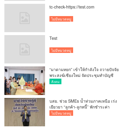
tc-check-https://test.com
ไม่มีหมวดหมู่
Test
ไม่มีหมวดหมู่
“มาดามหยก” เข้าให้กำลังใจ ถวายปัจจัย
พระสงฆ์เชียงใหม่ จัดประชุมทำบัญชี
รายรับรายจ่ายของวัด กว่า 300 รูป ที่วัด
สังคม
สวนดอก
บสย. ช่วย SMEs น้ำท่วมภาคเหนือ เร่ง
เยียวยา “ลูกค้า-ลูกหนี้” พักชำระค่า
ธรรมเนียม-ค่างวด
ไม่มีหมวดหมู่