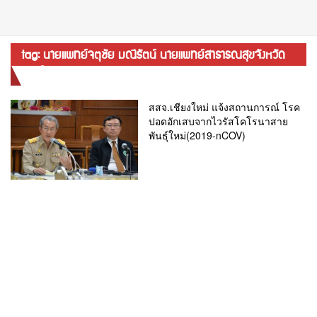
tag: นายแพทย์จตุชัย มณีรัตน์ นายแพทย์สาธารณสุขจังหวัด
เชียงใหม่
สสจ.เชียงใหม่ แจ้งสถานการณ์ โรค
ปอดอักเสบจากไวรัสโคโรนาสาย
พันธุ์ใหม่(2019-nCOV)