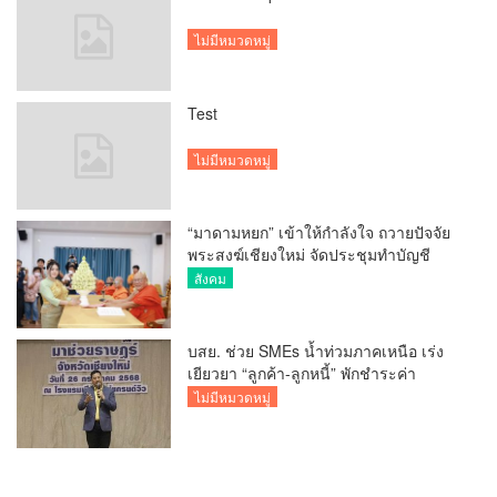
ไม่มีหมวดหมู่
Test
ไม่มีหมวดหมู่
“มาดามหยก” เข้าให้กำลังใจ ถวายปัจจัย
พระสงฆ์เชียงใหม่ จัดประชุมทำบัญชี
รายรับรายจ่ายของวัด กว่า 300 รูป ที่วัด
สังคม
สวนดอก
บสย. ช่วย SMEs น้ำท่วมภาคเหนือ เร่ง
เยียวยา “ลูกค้า-ลูกหนี้” พักชำระค่า
ธรรมเนียม-ค่างวด
ไม่มีหมวดหมู่