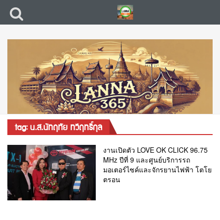
tag: น.ส.นัทฤทัย ทวีฤทธิ์กุล
งานเปิดตัว LOVE OK CLICK 96.75
MHz ปีที่ 9 และศูนย์บริการรถ
มอเตอร์ไซค์และจักรยานไฟฟ้า โตโย
ตรอน