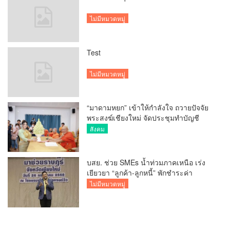
ไม่มีหมวดหมู่
Test
ไม่มีหมวดหมู่
“มาดามหยก” เข้าให้กำลังใจ ถวายปัจจัย
พระสงฆ์เชียงใหม่ จัดประชุมทำบัญชี
รายรับรายจ่ายของวัด กว่า 300 รูป ที่วัด
สังคม
สวนดอก
บสย. ช่วย SMEs น้ำท่วมภาคเหนือ เร่ง
เยียวยา “ลูกค้า-ลูกหนี้” พักชำระค่า
ธรรมเนียม-ค่างวด
ไม่มีหมวดหมู่