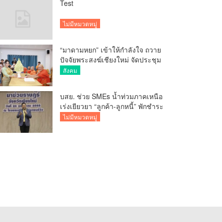
Test
ไม่มีหมวดหมู่
“มาดามหยก” เข้าให้กำลังใจ ถวาย
ปัจจัยพระสงฆ์เชียงใหม่ จัดประชุม
ทำบัญชีรายรับรายจ่ายของวัด กว่า
สังคม
300 รูป ที่วัดสวนดอก
บสย. ช่วย SMEs น้ำท่วมภาคเหนือ
เร่งเยียวยา “ลูกค้า-ลูกหนี้” พักชำระ
ค่าธรรมเนียม-ค่างวด
ไม่มีหมวดหมู่