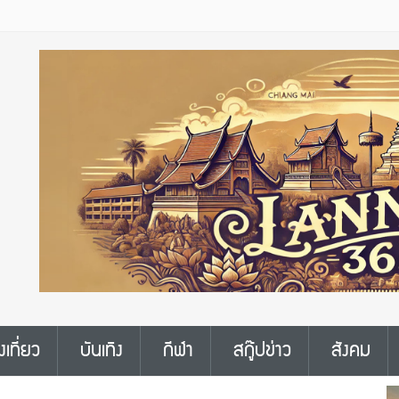
งเที่ยว
บันเทิง
กีฬา
สกู๊ปข่าว
สังคม