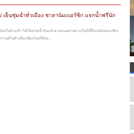
 เย็นชุ่มฉ่ำทั่วเมือง ชาลานัมเบอร์ซิก แจกน้ำฟรีนัก
่ในช่วงเช้า ได้เริ่มสาดน้ำกันแล้วตามถนนสายต่างๆในปีนี้ถึงแม้นักท่องเที่ยว
นต์ในตัวเมืองเชียงใหม่ก็ยังม...