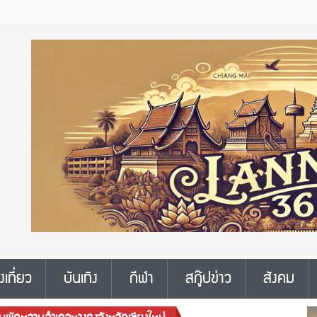
งเที่ยว
บันเทิง
กีฬา
สกู๊ปข่าว
สังคม