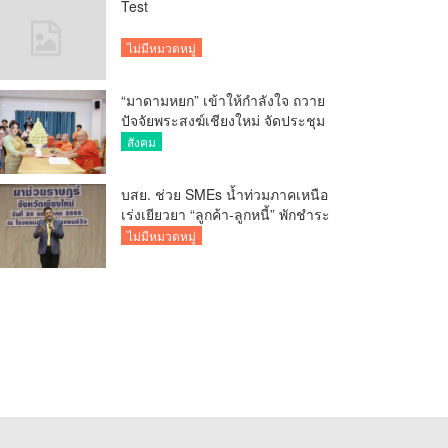
Test
ไม่มีหมวดหมู่
“มาดามหยก” เข้าให้กำลังใจ ถวาย
ปัจจัยพระสงฆ์เชียงใหม่ จัดประชุม
ทำบัญชีรายรับรายจ่ายของวัด กว่า
สังคม
300 รูป ที่วัดสวนดอก
บสย. ช่วย SMEs น้ำท่วมภาคเหนือ
เร่งเยียวยา “ลูกค้า-ลูกหนี้” พักชำระ
ค่าธรรมเนียม-ค่างวด
ไม่มีหมวดหมู่