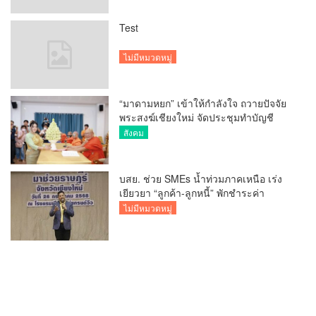
Test
ไม่มีหมวดหมู่
“มาดามหยก” เข้าให้กำลังใจ ถวายปัจจัย
พระสงฆ์เชียงใหม่ จัดประชุมทำบัญชี
รายรับรายจ่ายของวัด กว่า 300 รูป ที่วัด
สังคม
สวนดอก
บสย. ช่วย SMEs น้ำท่วมภาคเหนือ เร่ง
เยียวยา “ลูกค้า-ลูกหนี้” พักชำระค่า
ธรรมเนียม-ค่างวด
ไม่มีหมวดหมู่