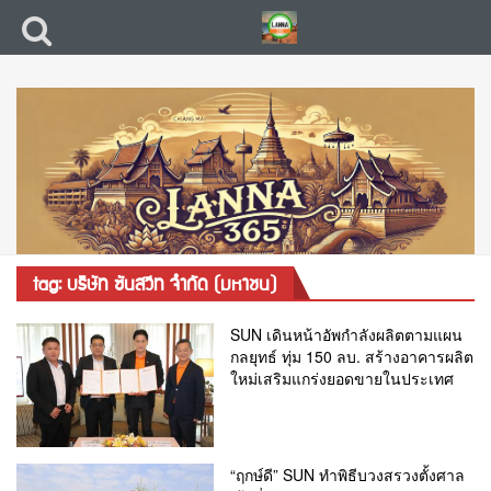
tag: บริษัท ซันสวีท จำกัด (มหาชน)
SUN เดินหน้าอัพกำลังผลิตตามแผน
กลยุทธ์ ทุ่ม 150 ลบ. สร้างอาคารผลิต
ใหม่เสริมแกร่งยอดขายในประเทศ
“ฤกษ์ดี” SUN ทำพิธีบวงสรวงตั้งศาล