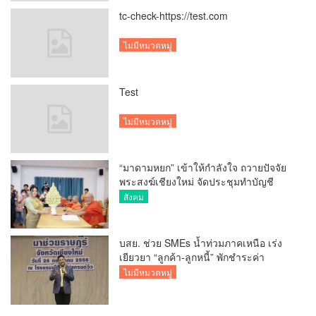
tc-check-https://test.com
ไม่มีหมวดหมู่
Test
ไม่มีหมวดหมู่
“มาดามหยก” เข้าให้กำลังใจ ถวายปัจจัย
พระสงฆ์เชียงใหม่ จัดประชุมทำบัญชี
รายรับรายจ่ายของวัด กว่า 300 รูป ที่วัด
สังคม
สวนดอก
บสย. ช่วย SMEs น้ำท่วมภาคเหนือ เร่ง
เยียวยา “ลูกค้า-ลูกหนี้” พักชำระค่า
ธรรมเนียม-ค่างวด
ไม่มีหมวดหมู่