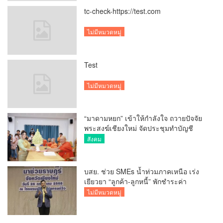
tc-check-https://test.com
ไม่มีหมวดหมู่
Test
ไม่มีหมวดหมู่
“มาดามหยก” เข้าให้กำลังใจ ถวายปัจจัย
พระสงฆ์เชียงใหม่ จัดประชุมทำบัญชี
รายรับรายจ่ายของวัด กว่า 300 รูป ที่วัด
สังคม
สวนดอก
บสย. ช่วย SMEs น้ำท่วมภาคเหนือ เร่ง
เยียวยา “ลูกค้า-ลูกหนี้” พักชำระค่า
ธรรมเนียม-ค่างวด
ไม่มีหมวดหมู่