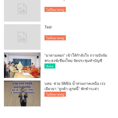
ไม่มีหมวดหมู่
Test
ไม่มีหมวดหมู่
“มาดามหยก” เข้าให้กำลังใจ ถวายปัจจัย
พระสงฆ์เชียงใหม่ จัดประชุมทำบัญชี
รายรับรายจ่ายของวัด กว่า 300 รูป ที่วัด
สังคม
สวนดอก
บสย. ช่วย SMEs น้ำท่วมภาคเหนือ เร่ง
เยียวยา “ลูกค้า-ลูกหนี้” พักชำระค่า
ธรรมเนียม-ค่างวด
ไม่มีหมวดหมู่