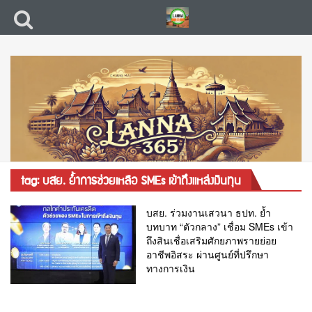
tag: บสย. ย้ำการช่วยเหลือ SMEs เข้าถึงแหล่งเงินทุน
บสย. ร่วมงานเสวนา ธปท. ย้ำ
บทบาท “ตัวกลาง” เชื่อม SMEs เข้า
ถึงสินเชื่อเสริมศักยภาพรายย่อย
อาชีพอิสระ ผ่านศูนย์ที่ปรึกษา
ทางการเงิน