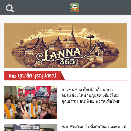
tag: บุญเลิศ บูรณุปกรณ์
ช้างชนช้าง ศึกเลือกตั้ง นายก
อบจ.เชียงใหม่ “บุญเลิศ เชียงใหม่
คุณธรรม”ชน”พิชัย พรรคเพื่อไทย”
“คนเชียงใหม่ ไม่ทิ้งกัน”จัด”กองทุน 10