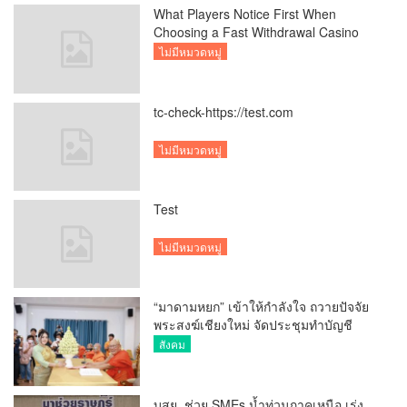
What Players Notice First When
Choosing a Fast Withdrawal Casino
UK
ไม่มีหมวดหมู่
tc-check-https://test.com
ไม่มีหมวดหมู่
Test
ไม่มีหมวดหมู่
“มาดามหยก” เข้าให้กำลังใจ ถวายปัจจัย
พระสงฆ์เชียงใหม่ จัดประชุมทำบัญชี
รายรับรายจ่ายของวัด กว่า 300 รูป ที่วัด
สังคม
สวนดอก
บสย. ช่วย SMEs น้ำท่วมภาคเหนือ เร่ง