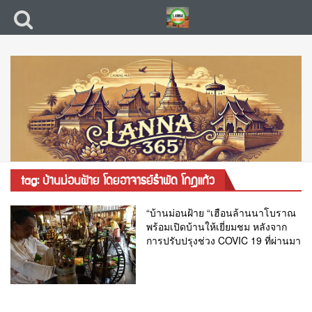
tag: บ้านม่อนฝ้าย โดยอาจารย์รำพัด โกฎแก้ว
“บ้านม่อนฝ้าย “เฮือนล้านนาโบราณ
พร้อมเปิดบ้านให้เยี่ยมชม หลังจาก
การปรับปรุงช่วง COVIC 19 ที่ผ่านมา