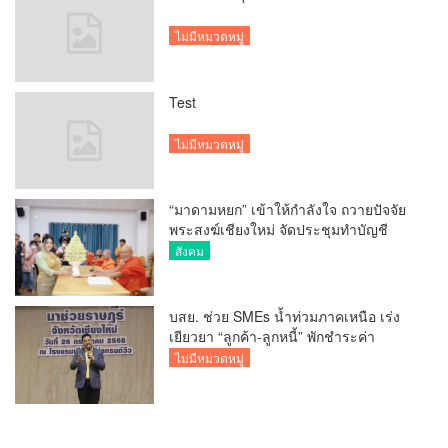
ไม่มีหมวดหมู่
Test
ไม่มีหมวดหมู่
“มาดามหยก” เข้าให้กำลังใจ ถวายปัจจัย
พระสงฆ์เชียงใหม่ จัดประชุมทำบัญชี
รายรับรายจ่ายของวัด กว่า 300 รูป ที่วัด
สังคม
สวนดอก
บสย. ช่วย SMEs น้ำท่วมภาคเหนือ เร่ง
เยียวยา “ลูกค้า-ลูกหนี้” พักชำระค่า
ธรรมเนียม-ค่างวด
ไม่มีหมวดหมู่