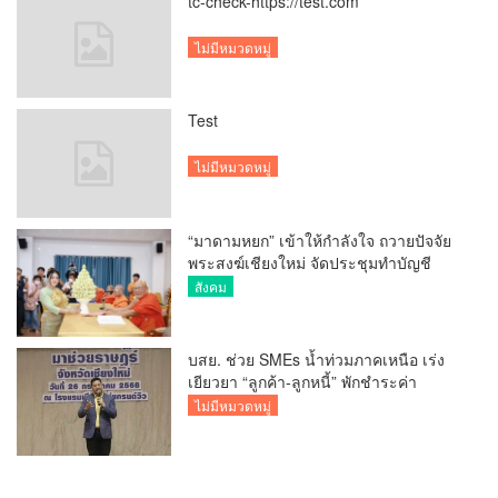
tc-check-https://test.com
ไม่มีหมวดหมู่
Test
ไม่มีหมวดหมู่
“มาดามหยก” เข้าให้กำลังใจ ถวายปัจจัย
พระสงฆ์เชียงใหม่ จัดประชุมทำบัญชี
รายรับรายจ่ายของวัด กว่า 300 รูป ที่วัด
สังคม
สวนดอก
บสย. ช่วย SMEs น้ำท่วมภาคเหนือ เร่ง
เยียวยา “ลูกค้า-ลูกหนี้” พักชำระค่า
ธรรมเนียม-ค่างวด
ไม่มีหมวดหมู่