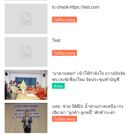
tc-check-https://test.com
ไม่มีหมวดหมู่
Test
ไม่มีหมวดหมู่
“มาดามหยก” เข้าให้กำลังใจ ถวายปัจจัย
พระสงฆ์เชียงใหม่ จัดประชุมทำบัญชี
รายรับรายจ่ายของวัด กว่า 300 รูป ที่วัด
สังคม
สวนดอก
บสย. ช่วย SMEs น้ำท่วมภาคเหนือ เร่ง
เยียวยา “ลูกค้า-ลูกหนี้” พักชำระค่า
ธรรมเนียม-ค่างวด
ไม่มีหมวดหมู่