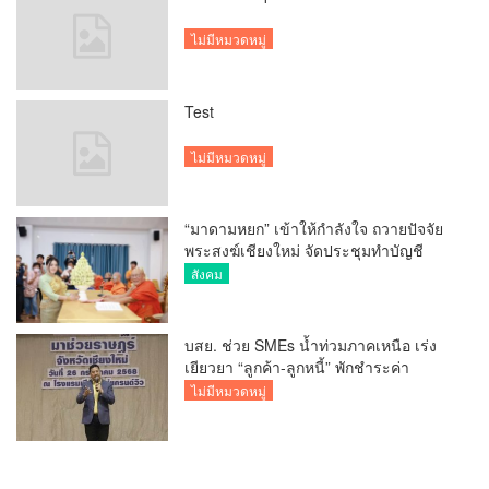
ไม่มีหมวดหมู่
Test
ไม่มีหมวดหมู่
“มาดามหยก” เข้าให้กำลังใจ ถวายปัจจัย
พระสงฆ์เชียงใหม่ จัดประชุมทำบัญชี
รายรับรายจ่ายของวัด กว่า 300 รูป ที่วัด
สังคม
สวนดอก
บสย. ช่วย SMEs น้ำท่วมภาคเหนือ เร่ง
เยียวยา “ลูกค้า-ลูกหนี้” พักชำระค่า
ธรรมเนียม-ค่างวด
ไม่มีหมวดหมู่