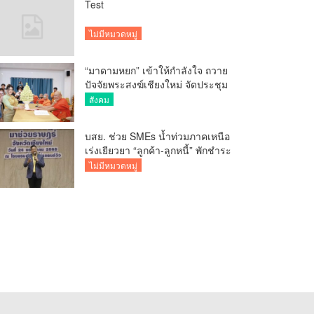
Test
ไม่มีหมวดหมู่
“มาดามหยก” เข้าให้กำลังใจ ถวาย
ปัจจัยพระสงฆ์เชียงใหม่ จัดประชุม
ทำบัญชีรายรับรายจ่ายของวัด กว่า
สังคม
300 รูป ที่วัดสวนดอก
บสย. ช่วย SMEs น้ำท่วมภาคเหนือ
เร่งเยียวยา “ลูกค้า-ลูกหนี้” พักชำระ
ค่าธรรมเนียม-ค่างวด
ไม่มีหมวดหมู่