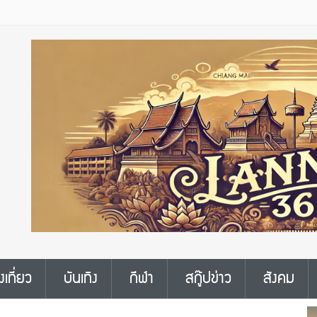
งเที่ยว
บันเทิง
กีฬา
สกู๊ปข่าว
สังคม