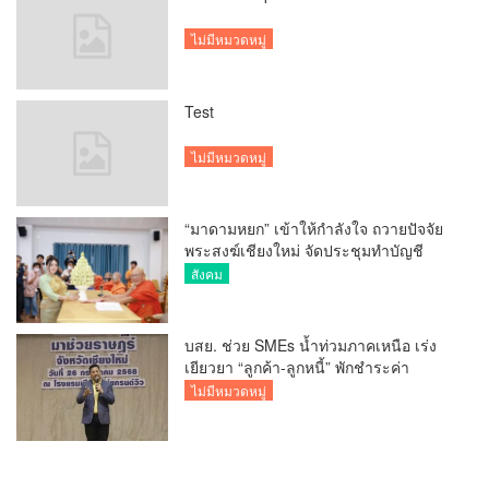
ไม่มีหมวดหมู่
Test
ไม่มีหมวดหมู่
“มาดามหยก” เข้าให้กำลังใจ ถวายปัจจัย
พระสงฆ์เชียงใหม่ จัดประชุมทำบัญชี
รายรับรายจ่ายของวัด กว่า 300 รูป ที่วัด
สังคม
สวนดอก
บสย. ช่วย SMEs น้ำท่วมภาคเหนือ เร่ง
เยียวยา “ลูกค้า-ลูกหนี้” พักชำระค่า
ธรรมเนียม-ค่างวด
ไม่มีหมวดหมู่