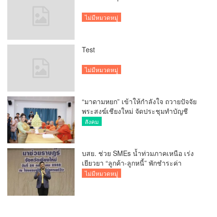
ไม่มีหมวดหมู่
Test
ไม่มีหมวดหมู่
“มาดามหยก” เข้าให้กำลังใจ ถวายปัจจัย
พระสงฆ์เชียงใหม่ จัดประชุมทำบัญชี
รายรับรายจ่ายของวัด กว่า 300 รูป ที่วัด
สังคม
สวนดอก
บสย. ช่วย SMEs น้ำท่วมภาคเหนือ เร่ง
เยียวยา “ลูกค้า-ลูกหนี้” พักชำระค่า
ธรรมเนียม-ค่างวด
ไม่มีหมวดหมู่