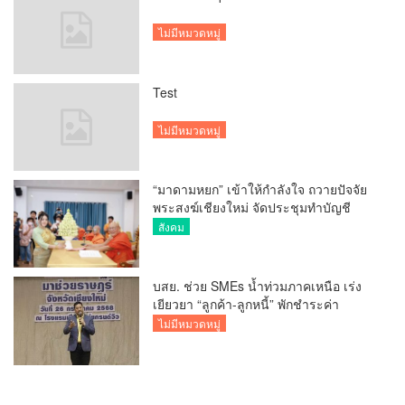
ไม่มีหมวดหมู่
Test
ไม่มีหมวดหมู่
“มาดามหยก” เข้าให้กำลังใจ ถวายปัจจัย
พระสงฆ์เชียงใหม่ จัดประชุมทำบัญชี
รายรับรายจ่ายของวัด กว่า 300 รูป ที่วัด
สังคม
สวนดอก
บสย. ช่วย SMEs น้ำท่วมภาคเหนือ เร่ง
เยียวยา “ลูกค้า-ลูกหนี้” พักชำระค่า
ธรรมเนียม-ค่างวด
ไม่มีหมวดหมู่