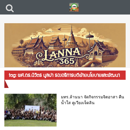
tag: ผศ.ดร.นิวัตร มูลปา รองอธิการบดีฝ่ายนโยบายและพัฒนา
ระบบ
มทร.ล้านนา จัดกิจกรรมจิตอาสา คืน
น้ำใส คูเวียงเจ็ดลิน