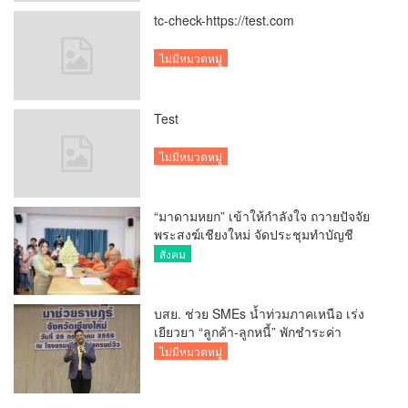
tc-check-https://test.com
ไม่มีหมวดหมู่
Test
ไม่มีหมวดหมู่
“มาดามหยก” เข้าให้กำลังใจ ถวายปัจจัย
พระสงฆ์เชียงใหม่ จัดประชุมทำบัญชี
รายรับรายจ่ายของวัด กว่า 300 รูป ที่วัด
สังคม
สวนดอก
บสย. ช่วย SMEs น้ำท่วมภาคเหนือ เร่ง
เยียวยา “ลูกค้า-ลูกหนี้” พักชำระค่า
ธรรมเนียม-ค่างวด
ไม่มีหมวดหมู่