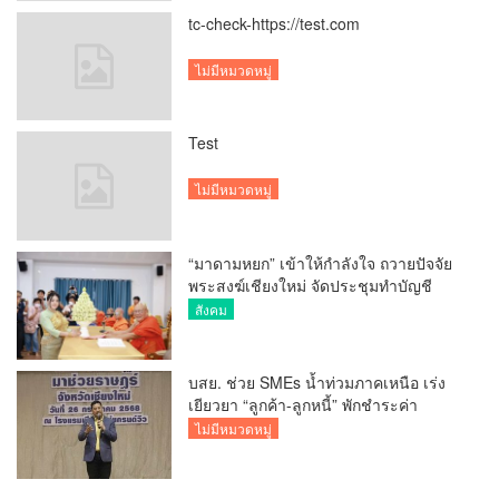
tc-check-https://test.com
ไม่มีหมวดหมู่
Test
ไม่มีหมวดหมู่
“มาดามหยก” เข้าให้กำลังใจ ถวายปัจจัย
พระสงฆ์เชียงใหม่ จัดประชุมทำบัญชี
รายรับรายจ่ายของวัด กว่า 300 รูป ที่วัด
สังคม
สวนดอก
บสย. ช่วย SMEs น้ำท่วมภาคเหนือ เร่ง
เยียวยา “ลูกค้า-ลูกหนี้” พักชำระค่า
ธรรมเนียม-ค่างวด
ไม่มีหมวดหมู่