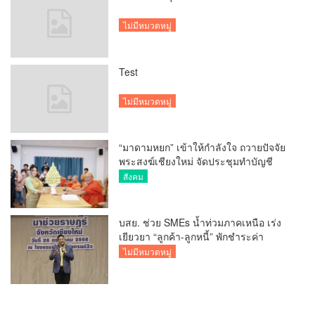
ไม่มีหมวดหมู่
Test
ไม่มีหมวดหมู่
“มาดามหยก” เข้าให้กำลังใจ ถวายปัจจัย
พระสงฆ์เชียงใหม่ จัดประชุมทำบัญชี
รายรับรายจ่ายของวัด กว่า 300 รูป ที่วัด
สังคม
สวนดอก
บสย. ช่วย SMEs น้ำท่วมภาคเหนือ เร่ง
เยียวยา “ลูกค้า-ลูกหนี้” พักชำระค่า
ธรรมเนียม-ค่างวด
ไม่มีหมวดหมู่