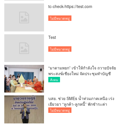
tc-check-https://test.com
ไม่มีหมวดหมู่
Test
ไม่มีหมวดหมู่
“มาดามหยก” เข้าให้กำลังใจ ถวายปัจจัย
พระสงฆ์เชียงใหม่ จัดประชุมทำบัญชี
รายรับรายจ่ายของวัด กว่า 300 รูป ที่วัด
สังคม
สวนดอก
บสย. ช่วย SMEs น้ำท่วมภาคเหนือ เร่ง
เยียวยา “ลูกค้า-ลูกหนี้” พักชำระค่า
ธรรมเนียม-ค่างวด
ไม่มีหมวดหมู่