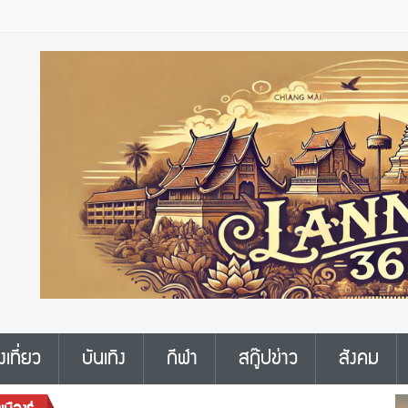
งเที่ยว
บันเทิง
กีฬา
สกู๊ปข่าว
สังคม