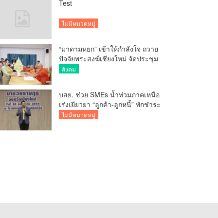
Test
ไม่มีหมวดหมู่
“มาดามหยก” เข้าให้กำลังใจ ถวาย
ปัจจัยพระสงฆ์เชียงใหม่ จัดประชุม
ทำบัญชีรายรับรายจ่ายของวัด กว่า
สังคม
300 รูป ที่วัดสวนดอก
บสย. ช่วย SMEs น้ำท่วมภาคเหนือ
เร่งเยียวยา “ลูกค้า-ลูกหนี้” พักชำระ
ค่าธรรมเนียม-ค่างวด
ไม่มีหมวดหมู่