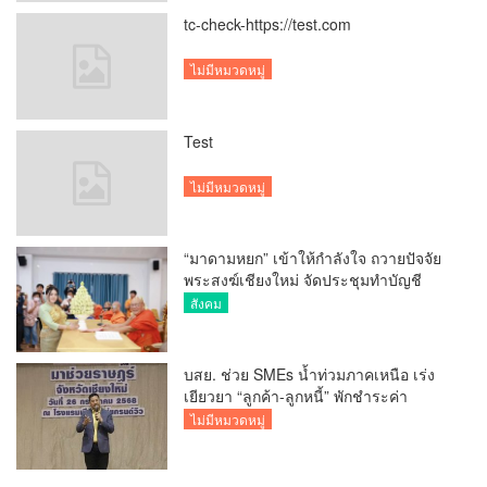
tc-check-https://test.com
ไม่มีหมวดหมู่
Test
ไม่มีหมวดหมู่
“มาดามหยก” เข้าให้กำลังใจ ถวายปัจจัย
พระสงฆ์เชียงใหม่ จัดประชุมทำบัญชี
รายรับรายจ่ายของวัด กว่า 300 รูป ที่วัด
สังคม
สวนดอก
บสย. ช่วย SMEs น้ำท่วมภาคเหนือ เร่ง
เยียวยา “ลูกค้า-ลูกหนี้” พักชำระค่า
ธรรมเนียม-ค่างวด
ไม่มีหมวดหมู่