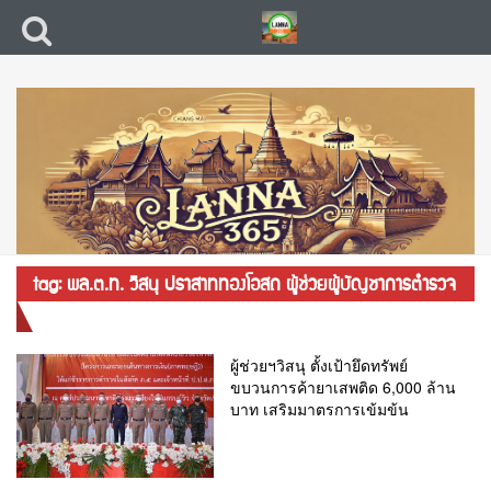
tag: พล.ต.ท. วิสนุ ปราสาททองโอสถ ผู้ช่วยผู้บัญชาการตำรวจ
แห่งชาติ
ผู้ช่วยฯวิสนุ ตั้งเป้ายึดทรัพย์
ขบวนการค้ายาเสพติด 6,000 ล้าน
บาท เสริมมาตรการเข้มข้น