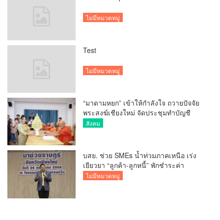
ไม่มีหมวดหมู่
Test
ไม่มีหมวดหมู่
“มาดามหยก” เข้าให้กำลังใจ ถวายปัจจัย
พระสงฆ์เชียงใหม่ จัดประชุมทำบัญชี
รายรับรายจ่ายของวัด กว่า 300 รูป ที่วัด
สังคม
สวนดอก
บสย. ช่วย SMEs น้ำท่วมภาคเหนือ เร่ง
เยียวยา “ลูกค้า-ลูกหนี้” พักชำระค่า
ธรรมเนียม-ค่างวด
ไม่มีหมวดหมู่