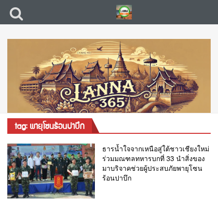
tag: พายุโซนร้อนปาบึก
ธารน้ำใจจากเหนือสู่ใต้ชาวเชียงใหม่
ร่วมมณฑลทหารบกที่ 33 นำสิ่งของ
มาบริจาคช่วยผู้ประสบภัยพายุโซน
ร้อนปาบึก