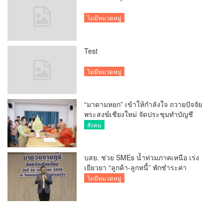
ไม่มีหมวดหมู่
Test
ไม่มีหมวดหมู่
“มาดามหยก” เข้าให้กำลังใจ ถวายปัจจัย
พระสงฆ์เชียงใหม่ จัดประชุมทำบัญชี
รายรับรายจ่ายของวัด กว่า 300 รูป ที่วัด
สังคม
สวนดอก
บสย. ช่วย SMEs น้ำท่วมภาคเหนือ เร่ง
เยียวยา “ลูกค้า-ลูกหนี้” พักชำระค่า
ธรรมเนียม-ค่างวด
ไม่มีหมวดหมู่