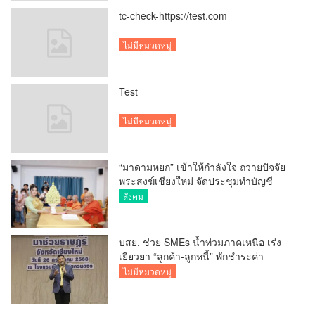
tc-check-https://test.com
ไม่มีหมวดหมู่
Test
ไม่มีหมวดหมู่
“มาดามหยก” เข้าให้กำลังใจ ถวายปัจจัย
พระสงฆ์เชียงใหม่ จัดประชุมทำบัญชี
รายรับรายจ่ายของวัด กว่า 300 รูป ที่วัด
สังคม
สวนดอก
บสย. ช่วย SMEs น้ำท่วมภาคเหนือ เร่ง
เยียวยา “ลูกค้า-ลูกหนี้” พักชำระค่า
ธรรมเนียม-ค่างวด
ไม่มีหมวดหมู่