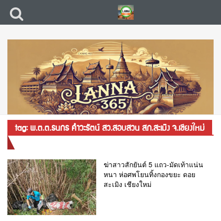
tag: พ.ต.ต.ธนกร คำวะรัตน์ สว.สอบสวน สภ.สะเมิง จ.เชียงใหม่
ฆ่าสาวสักยันต์ 5 แถว-มัดเท้าแน่น
หนา ห่อศพโยนทิ้งกองขยะ ดอย
สะเมิง เชียงใหม่