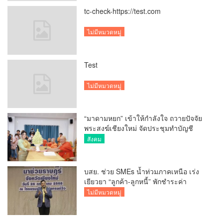
tc-check-https://test.com
ไม่มีหมวดหมู่
Test
ไม่มีหมวดหมู่
“มาดามหยก” เข้าให้กำลังใจ ถวายปัจจัย
พระสงฆ์เชียงใหม่ จัดประชุมทำบัญชี
รายรับรายจ่ายของวัด กว่า 300 รูป ที่วัด
สังคม
สวนดอก
บสย. ช่วย SMEs น้ำท่วมภาคเหนือ เร่ง
เยียวยา “ลูกค้า-ลูกหนี้” พักชำระค่า
ธรรมเนียม-ค่างวด
ไม่มีหมวดหมู่