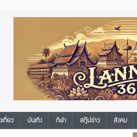
งเที่ยว
บันเทิง
กีฬา
สกู๊ปข่าว
สังคม