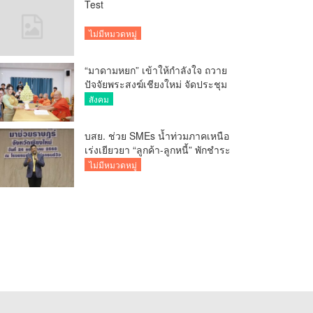
Test
ไม่มีหมวดหมู่
“มาดามหยก” เข้าให้กำลังใจ ถวาย
ปัจจัยพระสงฆ์เชียงใหม่ จัดประชุม
ทำบัญชีรายรับรายจ่ายของวัด กว่า
สังคม
300 รูป ที่วัดสวนดอก
บสย. ช่วย SMEs น้ำท่วมภาคเหนือ
เร่งเยียวยา “ลูกค้า-ลูกหนี้” พักชำระ
ค่าธรรมเนียม-ค่างวด
ไม่มีหมวดหมู่