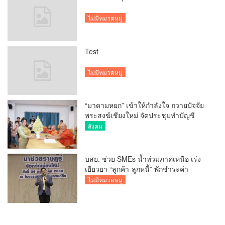
ไม่มีหมวดหมู่
Test
ไม่มีหมวดหมู่
“มาดามหยก” เข้าให้กำลังใจ ถวายปัจจัย
พระสงฆ์เชียงใหม่ จัดประชุมทำบัญชี
รายรับรายจ่ายของวัด กว่า 300 รูป ที่วัด
สังคม
สวนดอก
บสย. ช่วย SMEs น้ำท่วมภาคเหนือ เร่ง
เยียวยา “ลูกค้า-ลูกหนี้” พักชำระค่า
ธรรมเนียม-ค่างวด
ไม่มีหมวดหมู่