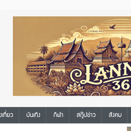
งเที่ยว
บันเทิง
กีฬา
สกู๊ปข่าว
สังคม