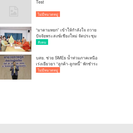
Test
ไม่มีหมวดหมู่
“มาดามหยก” เข้าให้กำลังใจ ถวาย
ปัจจัยพระสงฆ์เชียงใหม่ จัดประชุม
ทำบัญชีรายรับรายจ่ายของวัด กว่า
สังคม
300 รูป ที่วัดสวนดอก
บสย. ช่วย SMEs น้ำท่วมภาคเหนือ
เร่งเยียวยา “ลูกค้า-ลูกหนี้” พักชำระ
ค่าธรรมเนียม-ค่างวด
ไม่มีหมวดหมู่