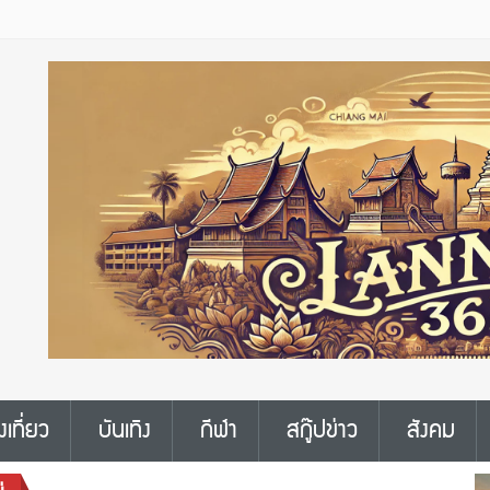
งเที่ยว
บันเทิง
กีฬา
สกู๊ปข่าว
สังคม