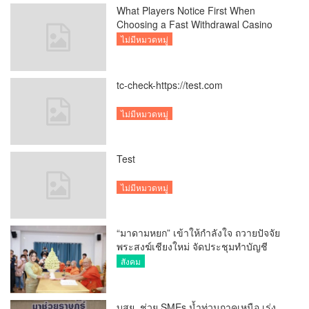
What Players Notice First When
Choosing a Fast Withdrawal Casino
UK
ไม่มีหมวดหมู่
tc-check-https://test.com
ไม่มีหมวดหมู่
Test
ไม่มีหมวดหมู่
“มาดามหยก” เข้าให้กำลังใจ ถวายปัจจัย
พระสงฆ์เชียงใหม่ จัดประชุมทำบัญชี
รายรับรายจ่ายของวัด กว่า 300 รูป ที่วัด
สังคม
สวนดอก
บสย. ช่วย SMEs น้ำท่วมภาคเหนือ เร่ง