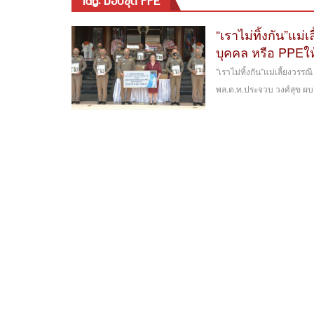
tag: มอบชุด PPE
“เราไม่ทิ้งกัน”แม
บุคคล หรือ PPEใ
"เราไม่ทิ้งกัน"แม่เลี้ยงวร
พล.ต.ท.ประจวบ วงศ์สุข ผบช