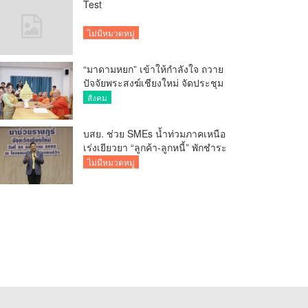
Test
ไม่มีหมวดหมู่
“มาดามหยก” เข้าให้กำลังใจ ถวาย
ปัจจัยพระสงฆ์เชียงใหม่ จัดประชุม
ทำบัญชีรายรับรายจ่ายของวัด กว่า
สังคม
300 รูป ที่วัดสวนดอก
บสย. ช่วย SMEs น้ำท่วมภาคเหนือ
เร่งเยียวยา “ลูกค้า-ลูกหนี้” พักชำระ
ค่าธรรมเนียม-ค่างวด
ไม่มีหมวดหมู่