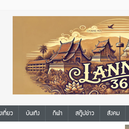
งเที่ยว
บันเทิง
กีฬา
สกู๊ปข่าว
สังคม