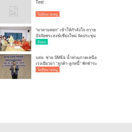
Test
ไม่มีหมวดหมู่
“มาดามหยก” เข้าให้กำลังใจ ถวาย
ปัจจัยพระสงฆ์เชียงใหม่ จัดประชุม
ทำบัญชีรายรับรายจ่ายของวัด กว่า
สังคม
300 รูป ที่วัดสวนดอก
บสย. ช่วย SMEs น้ำท่วมภาคเหนือ
เร่งเยียวยา “ลูกค้า-ลูกหนี้” พักชำระ
ค่าธรรมเนียม-ค่างวด
ไม่มีหมวดหมู่