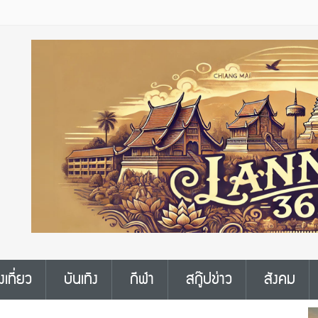
งเที่ยว
บันเทิง
กีฬา
สกู๊ปข่าว
สังคม