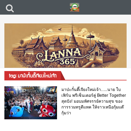
tag: มาป่ะกั๋นตี๊เจียงใหม่เจ้า
มาป่ะกั๋นตี๊เจียงใหม่เจ้า…..นาย ใบ
เฟิร์น พรีเซ็นเตอร์คู่ Better Together
สุดปัง! มอบมหัศจรรย์ความสุข ของ
การรวมทรูดีแทค ให้จาวเหนือกุ้มแต๊
กุ้มว่า