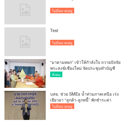
ไม่มีหมวดหมู่
Test
ไม่มีหมวดหมู่
“มาดามหยก” เข้าให้กำลังใจ ถวายปัจจัย
พระสงฆ์เชียงใหม่ จัดประชุมทำบัญชี
รายรับรายจ่ายของวัด กว่า 300 รูป ที่วัด
สังคม
สวนดอก
บสย. ช่วย SMEs น้ำท่วมภาคเหนือ เร่ง
เยียวยา “ลูกค้า-ลูกหนี้” พักชำระค่า
ธรรมเนียม-ค่างวด
ไม่มีหมวดหมู่