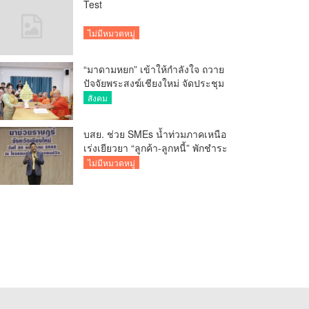
Test
ไม่มีหมวดหมู่
“มาดามหยก” เข้าให้กำลังใจ ถวาย
ปัจจัยพระสงฆ์เชียงใหม่ จัดประชุม
ทำบัญชีรายรับรายจ่ายของวัด กว่า
สังคม
300 รูป ที่วัดสวนดอก
บสย. ช่วย SMEs น้ำท่วมภาคเหนือ
เร่งเยียวยา “ลูกค้า-ลูกหนี้” พักชำระ
ค่าธรรมเนียม-ค่างวด
ไม่มีหมวดหมู่