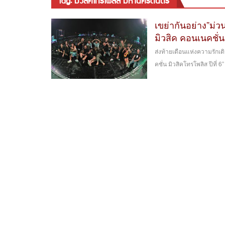
tag: มิวสิคโทรโพลิส มหานครดนตรี
เขย่ากันอย่าง”ม่ว
มิวสิค คอนเนคชั่น ป
​ส่งท้ายเดือนแห่งความรักเด
คชั่น มิวสิคโทรโพลิส ปีที่ 6