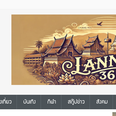
งเที่ยว
บันเทิง
กีฬา
สกู๊ปข่าว
สังคม