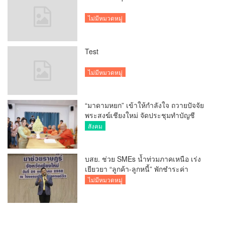
ไม่มีหมวดหมู่
Test
ไม่มีหมวดหมู่
“มาดามหยก” เข้าให้กำลังใจ ถวายปัจจัย
พระสงฆ์เชียงใหม่ จัดประชุมทำบัญชี
รายรับรายจ่ายของวัด กว่า 300 รูป ที่วัด
สังคม
สวนดอก
บสย. ช่วย SMEs น้ำท่วมภาคเหนือ เร่ง
เยียวยา “ลูกค้า-ลูกหนี้” พักชำระค่า
ธรรมเนียม-ค่างวด
ไม่มีหมวดหมู่