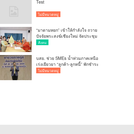
Test
ไม่มีหมวดหมู่
“มาดามหยก” เข้าให้กำลังใจ ถวาย
ปัจจัยพระสงฆ์เชียงใหม่ จัดประชุม
ทำบัญชีรายรับรายจ่ายของวัด กว่า
สังคม
300 รูป ที่วัดสวนดอก
บสย. ช่วย SMEs น้ำท่วมภาคเหนือ
เร่งเยียวยา “ลูกค้า-ลูกหนี้” พักชำระ
ค่าธรรมเนียม-ค่างวด
ไม่มีหมวดหมู่