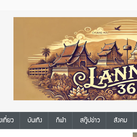
งเที่ยว
บันเทิง
กีฬา
สกู๊ปข่าว
สังคม