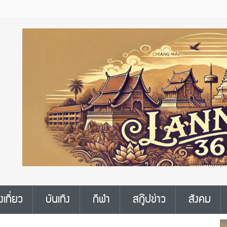
งเที่ยว
บันเทิง
กีฬา
สกู๊ปข่าว
สังคม