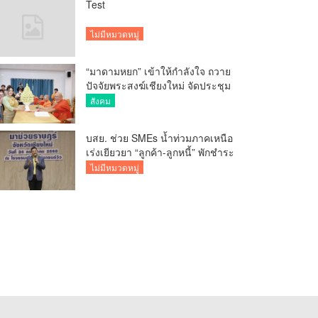
Test
ไม่มีหมวดหมู่
“มาดามหยก” เข้าให้กำลังใจ ถวาย
ปัจจัยพระสงฆ์เชียงใหม่ จัดประชุม
ทำบัญชีรายรับรายจ่ายของวัด กว่า
สังคม
300 รูป ที่วัดสวนดอก
บสย. ช่วย SMEs น้ำท่วมภาคเหนือ
เร่งเยียวยา “ลูกค้า-ลูกหนี้” พักชำระ
ค่าธรรมเนียม-ค่างวด
ไม่มีหมวดหมู่