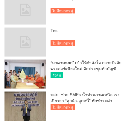
ไม่มีหมวดหมู่
Test
ไม่มีหมวดหมู่
“มาดามหยก” เข้าให้กำลังใจ ถวายปัจจัย
พระสงฆ์เชียงใหม่ จัดประชุมทำบัญชี
รายรับรายจ่ายของวัด กว่า 300 รูป ที่วัด
สังคม
สวนดอก
บสย. ช่วย SMEs น้ำท่วมภาคเหนือ เร่ง
เยียวยา “ลูกค้า-ลูกหนี้” พักชำระค่า
ธรรมเนียม-ค่างวด
ไม่มีหมวดหมู่