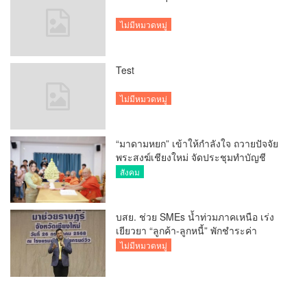
ไม่มีหมวดหมู่
Test
ไม่มีหมวดหมู่
“มาดามหยก” เข้าให้กำลังใจ ถวายปัจจัย
พระสงฆ์เชียงใหม่ จัดประชุมทำบัญชี
รายรับรายจ่ายของวัด กว่า 300 รูป ที่วัด
สังคม
สวนดอก
บสย. ช่วย SMEs น้ำท่วมภาคเหนือ เร่ง
เยียวยา “ลูกค้า-ลูกหนี้” พักชำระค่า
ธรรมเนียม-ค่างวด
ไม่มีหมวดหมู่