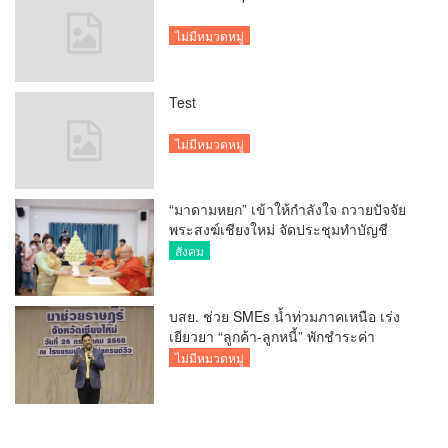
ไม่มีหมวดหมู่
Test
ไม่มีหมวดหมู่
“มาดามหยก” เข้าให้กำลังใจ ถวายปัจจัย
พระสงฆ์เชียงใหม่ จัดประชุมทำบัญชี
รายรับรายจ่ายของวัด กว่า 300 รูป ที่วัด
สังคม
สวนดอก
บสย. ช่วย SMEs น้ำท่วมภาคเหนือ เร่ง
เยียวยา “ลูกค้า-ลูกหนี้” พักชำระค่า
ธรรมเนียม-ค่างวด
ไม่มีหมวดหมู่