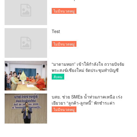
ไม่มีหมวดหมู่
Test
ไม่มีหมวดหมู่
“มาดามหยก” เข้าให้กำลังใจ ถวายปัจจัย
พระสงฆ์เชียงใหม่ จัดประชุมทำบัญชี
รายรับรายจ่ายของวัด กว่า 300 รูป ที่วัด
สังคม
สวนดอก
บสย. ช่วย SMEs น้ำท่วมภาคเหนือ เร่ง
เยียวยา “ลูกค้า-ลูกหนี้” พักชำระค่า
ธรรมเนียม-ค่างวด
ไม่มีหมวดหมู่