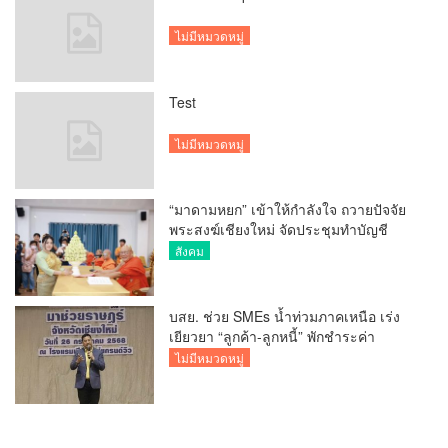
ไม่มีหมวดหมู่
Test
ไม่มีหมวดหมู่
“มาดามหยก” เข้าให้กำลังใจ ถวายปัจจัย
พระสงฆ์เชียงใหม่ จัดประชุมทำบัญชี
รายรับรายจ่ายของวัด กว่า 300 รูป ที่วัด
สังคม
สวนดอก
บสย. ช่วย SMEs น้ำท่วมภาคเหนือ เร่ง
เยียวยา “ลูกค้า-ลูกหนี้” พักชำระค่า
ธรรมเนียม-ค่างวด
ไม่มีหมวดหมู่