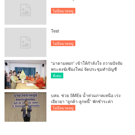
ไม่มีหมวดหมู่
Test
ไม่มีหมวดหมู่
“มาดามหยก” เข้าให้กำลังใจ ถวายปัจจัย
พระสงฆ์เชียงใหม่ จัดประชุมทำบัญชี
รายรับรายจ่ายของวัด กว่า 300 รูป ที่วัด
สังคม
สวนดอก
บสย. ช่วย SMEs น้ำท่วมภาคเหนือ เร่ง
เยียวยา “ลูกค้า-ลูกหนี้” พักชำระค่า
ธรรมเนียม-ค่างวด
ไม่มีหมวดหมู่